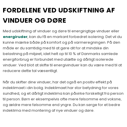
FORDELENE VED UDSKIFTNING AF
VINDUER OG DØRE
Med udskiftning af vinduer og døre til energirigtige vinduer eller
energiruder
, kan du få en markant forbedret isolering. Det vil du
kunne mærke både på komfort og på varmeregningen. På den
måde er du samtidig med til at gøre dit for at mindske din
belastning på miljøet, idet helt op til 10 % af Danmarks samlede
energiforbrug er forbundet med utætte og dårligt isolerede
vinduer. Ved blot at skifte til energivinduer kan du være med til at
reducere dette tal væsentligt.
Når du skifter dine vinduer, har det også en positiv effekt på
indeklimaet i din bolig. Indeklimaet har stor betydning for vores
sundhed, og et dårligt indeklima kan påvirke forskelligt fra person
til person. Børn er eksempelvis ofte mere følsomme end voksne,
og ældre mere følsomme end yngre. Du kan sørge for et bedre
indeklima med montering af nye vinduer og døre.