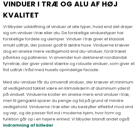
VINDUER I TRÆ OG ALU AF HØJ
KVALITET
Vi tilbyder udskiftning af vinduer af alle typer, hvad end det drejer
sig om vinduer i træ eller alu. De forskellige vinduestyper har
forskellige fordele og ulemper. Vinduer i træ giver et klassisk
smukt udtryk, der passer godt til ældre huse. Vinduerne kræver
dog en anelse mere vedligehold end alu-vinduer, fordi træet
påvirkes og patineres. Vi anvender kun deklareret nordlandsk
fyrretræ, der giver yderst stærke og robuste vinduer, som giver et
flot udtryk i tråd med husets oprindelige facade.
Med alu-vinduer får du omvendt vinduer, der kræver et minimum
af vedligehold takket være en klimaskærm af aluminium yderst
på vinduet. Vinduerne koster en anelse mere end vinduer i træ,
men til gengæld sparer du penge og tid på grund af mindre
vedligehold. Vinduerne i træ eller alu beskytter effektivt mod vind
og vejr, og de passer flot ind i moderne hjem, hvor form og
funktion går op i en højere enhed. Vi tilbyder blandt andet også
indramning af billeder
.