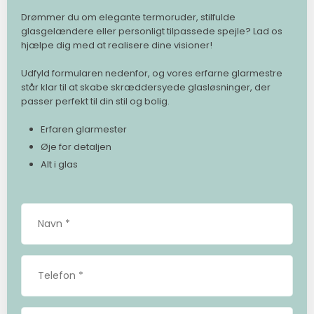
Drømmer du om elegante termoruder, stilfulde
glasgelændere eller personligt tilpassede spejle? Lad os
hjælpe dig med at realisere dine visioner!
Udfyld formularen nedenfor, og vores erfarne glarmestre
står klar til at skabe skræddersyede glasløsninger, der
passer perfekt til din stil og bolig.
Erfaren glarmester
Øje for detaljen
Alt i glas