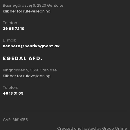
Baunegårdsvej 6, 2820 Gentofte
Klik her for rutevejledning
Telefon:
39 65 72 10
E-mail:
kenneth@henrikogbent.dk
EGEDAL AFD.
Ringbakken 9, 3660 Stenløse
Klik her for rutevejledning
Telefon:
48 18 31 09
CVR​: 31614155
Created and hosted by Group Online