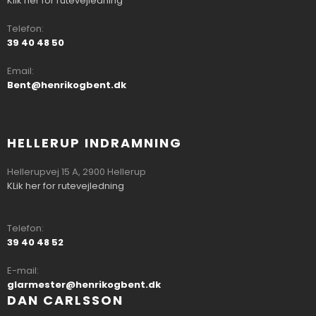
Klik her for rutevejledning
Telefon:
39 40 48 50
Email:
Bent@henrikogbent.dk
HELLERUP INDRAMNING
​​Hellerupvej 15 A, 2900 Hellerup
KLik her for rutevejledning
Telefon:
39 40 48 52
E-mail:
glarmester@henrikogbent.dk
DAN CARLSSON